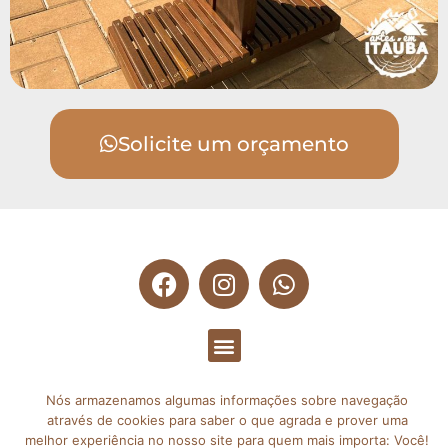
Solicite um orçamento
© 2025 ARTES EM ITAÚBA | TODOS OS DIRETOS
Nós armazenamos algumas informações sobre navegação
RESERVADOS
através de cookies para saber o que agrada e prover uma
melhor experiência no nosso site para quem mais importa: Você!